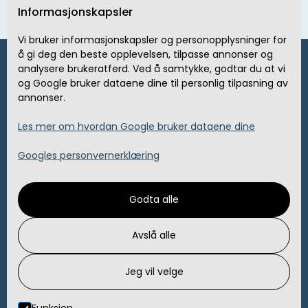
Informasjonskapsler
Vi bruker informasjonskapsler og personopplysninger for
å gi deg den beste opplevelsen, tilpasse annonser og
analysere brukeratferd. Ved å samtykke, godtar du at vi
og Google bruker dataene dine til personlig tilpasning av
Ønsker du en befaring?
annonser.
Les mer om hvordan Google bruker dataene dine
Kontakt oss
Googles personvernerklæring
Hjem
Godta alle
Hva vi gjør
Avslå alle
Hvem vi er
Jeg vil velge
Aktuelt
Logg inn