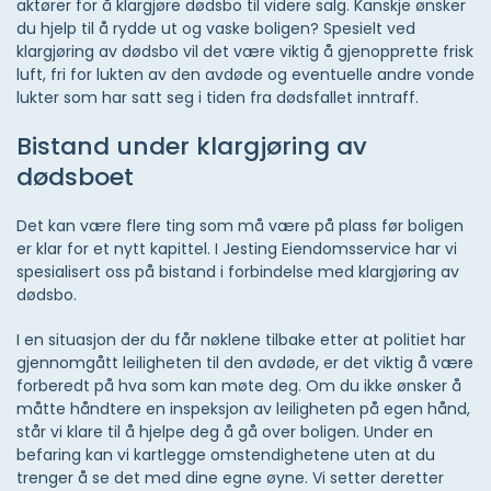
aktører for å klargjøre dødsbo til videre salg. Kanskje ønsker
du hjelp til å rydde ut og vaske boligen? Spesielt ved
klargjøring av dødsbo vil det være viktig å gjenopprette frisk
luft, fri for lukten av den avdøde og eventuelle andre vonde
lukter som har satt seg i tiden fra dødsfallet inntraff.
Bistand under klargjøring av
dødsboet
Det kan være flere ting som må være på plass før boligen
er klar for et nytt kapittel. I Jesting Eiendomsservice har vi
spesialisert oss på bistand i forbindelse med klargjøring av
dødsbo.
I en situasjon der du får nøklene tilbake etter at politiet har
gjennomgått leiligheten til den avdøde, er det viktig å være
forberedt på hva som kan møte deg. Om du ikke ønsker å
måtte håndtere en inspeksjon av leiligheten på egen hånd,
står vi klare til å hjelpe deg å gå over boligen. Under en
befaring kan vi kartlegge omstendighetene uten at du
trenger å se det med dine egne øyne. Vi setter deretter