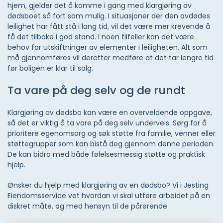
hjem, gjelder det å komme i gang med klargjøring av
dødsboet så fort som mulig. I situasjoner der den avdødes
leilighet har fått stå i lang tid, vil det være mer krevende å
få det tilbake i god stand. I noen tilfeller kan det være
behov for utskiftninger av elementer i leiligheten. Alt som
må gjennomføres vil deretter medføre at det tar lengre tid
før boligen er klar til salg.
Ta vare på deg selv og de rundt
Klargjøring av dødsbo kan være en overveldende oppgave,
så det er viktig å ta vare på deg selv underveis. Sørg for å
prioritere egenomsorg og søk støtte fra familie, venner eller
støttegrupper som kan bistå deg gjennom denne perioden.
De kan bidra med både følelsesmessig støtte og praktisk
hjelp.
Ønsker du hjelp med klargjøring av en dødsbo? Vi i Jesting
Eiendomsservice vet hvordan vi skal utføre arbeidet på en
diskret måte, og med hensyn til de pårørende.